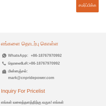
சமர்ப்பிக்க
எங்களை தொடர்பு கொள்ள
டெல்:
+86-18767970992
தொலைபேசி:
+86-18767970992
மின்னஞ்சல்:
mark@cnpridepower.com
Inquiry For Pricelist
எங்கள் வலைத்தளத்திற்கு வருக! எங்கள்