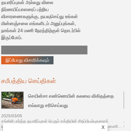
தயாரிப்புகள் அல்லது விலை
நிர்ணயிப்பாளரைப் பற்றிய
விசாரணைகளுக்கு, தயவுசெய்து உங்கள்
மின்னஞ்சலை எங்களிடம் அனுப்புங்கள்,
நாங்கள் 24 மணி நேரத்திற்குள் தொடர்பில்
இருப்போம்.
சமீபத்திய செய்திகள்
செயின்சா எண்ணெயின் கலவை விகிதத்தை
எவ்வாறு சரிசெய்வது
2025/03/05
202
சங்கிலி பார்த்த தயாரிப்புகள் பெரும் சக்தியின் சிறப்பியல்புகளைக்
சங்க
கொண்டுள்ளன, மேலும் சீனாவில் கையடக்க அறுவடையின் முன்னணி
கொண
X