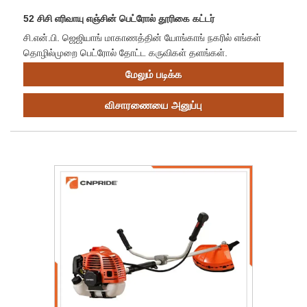
52 சிசி எரிவாயு எஞ்சின் பெட்ரோல் தூரிகை கட்டர்
சி.என்.பி. ஜெஜியாங் மாகாணத்தின் யோங்காங் நகரில் எங்கள்
தொழில்முறை பெட்ரோல் தோட்ட கருவிகள் தளங்கள்.
மேலும் படிக்க
விசாரணையை அனுப்பு