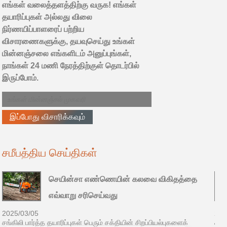
எங்கள் வலைத்தளத்திற்கு வருக! எங்கள்
தயாரிப்புகள் அல்லது விலை
நிர்ணயிப்பாளரைப் பற்றிய
விசாரணைகளுக்கு, தயவுசெய்து உங்கள்
மின்னஞ்சலை எங்களிடம் அனுப்புங்கள்,
நாங்கள் 24 மணி நேரத்திற்குள் தொடர்பில்
இருப்போம்.
சமீபத்திய செய்திகள்
செயின்சா எண்ணெயின் கலவை விகிதத்தை
எவ்வாறு சரிசெய்வது
2025/03/05
202
சங்கிலி பார்த்த தயாரிப்புகள் பெரும் சக்தியின் சிறப்பியல்புகளைக்
சங்க