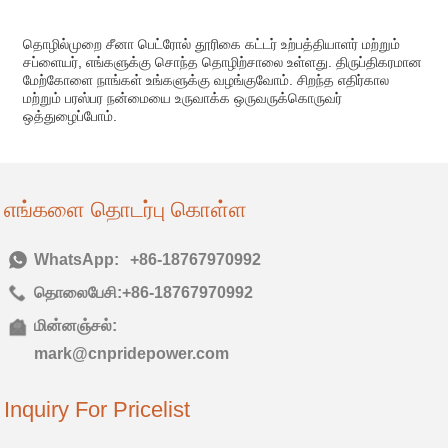
தொழில்முறை சீனா பெட்ரோல் தூரிகை கட்டர் உற்பத்தியாளர் மற்றும்
சப்ளையர், எங்களுக்கு சொந்த தொழிற்சாலை உள்ளது. திருப்திகரமான
மேற்கோளை நாங்கள் உங்களுக்கு வழங்குவோம். சிறந்த எதிர்கால
மற்றும் பரஸ்பர நன்மையை உருவாக்க ஒருவருக்கொருவர்
ஒத்துழைப்போம்.
எங்களை தொடர்பு கொள்ள
டெல்:
+86-18767970992
தொலைபேசி:
+86-18767970992
மின்னஞ்சல்:
mark@cnpridepower.com
Inquiry For Pricelist